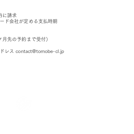
内に請求
ード会社が定める支払時期
ケ月先の予約まで受付）
アドレス
contact@tomobe-cl.jp
​ともべ内科クリニック
〒309-1705 茨城県笠間市東平3丁目1-21
Copyright © 2024 tomobe Internal medicine clinic