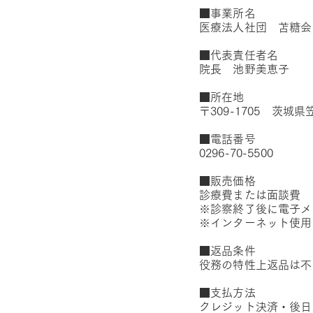
■事業所名
医療法人社団 苫糖会
■代表責任者名
院長 池野美恵子
■所在地
〒309-1705 茨城県
■電話番号
0296-70-5500
■販売価格
診療費または面談費
※診察終了後に電子メ
※インターネット使用
■返品条件
役務の特性上返品は不
■支払方法
クレジット決済・後日