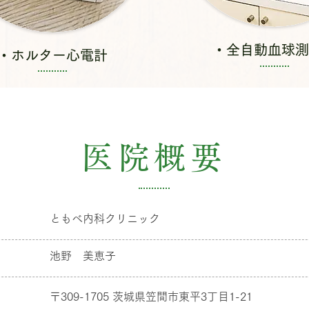
・全自動血球測
・ホルター心電計
医院概要
ともべ内科クリニック
池野 美恵子
〒309-1705 茨城県笠間市東平3丁目1-21